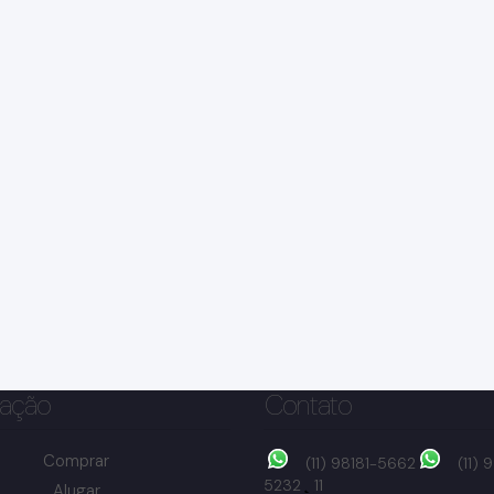
ação
Contato
Comprar
(11) 98181-5662
(11)
5232
11
Alugar