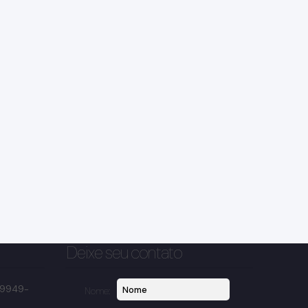
Deixe seu contato
 99949-
Nome: