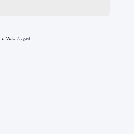
 o Valor
mento, Jardim do Lago - Bragança Paulista
 Paulista