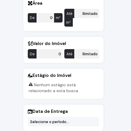
Área
Até
De
m²
m²
Valor do Imóvel
De
Até
Estágio do Imóvel
Nenhum estágio está
relacionado a esta busca.
Data de Entrega