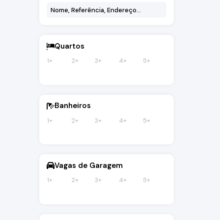
Quartos
1+
2+
3+
4+
5+
Banheiros
1+
2+
3+
4+
5+
Vagas de Garagem
1+
2+
3+
4+
5+