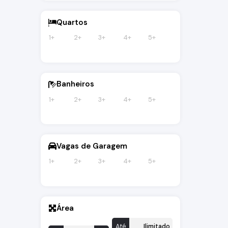
Quartos
1+
2+
3+
4+
5+
Banheiros
1+
2+
3+
4+
5+
Vagas de Garagem
1+
2+
3+
4+
5+
Área
Até