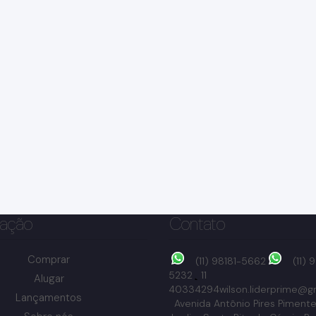
ação
Contato
Comprar
(11) 98181-5662
(11)
5232
11
Alugar
40334294
wilson.liderprime@g
Lançamentos
Avenida Antônio Pires Pimente