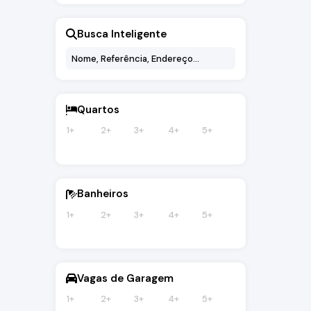
Jardim Santa Rita de Cássia (3)
Jardim São José (1)
Busca Inteligente
Jardim São Lourenço (1)
Jardim São Miguel (3)
Jardins (1)
Parque Brasil (1)
Penha (2)
Quartos
Quintas de Bragança (2)
Residencial das Ilhas (3)
1+
2+
3+
4+
5+
Residencial Quinta dos Vinhedos (2)
Vila Bianchi (1)
Vila Mota (2)
Vila Santa Libânia (2)
Banheiros
1+
2+
3+
4+
5+
Vagas de Garagem
1+
2+
3+
4+
5+