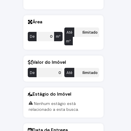
Área
Até
De
m²
m²
Valor do Imóvel
De
Até
Estágio do Imóvel
Nenhum estágio está
relacionado a esta busca.
Data de Entrega