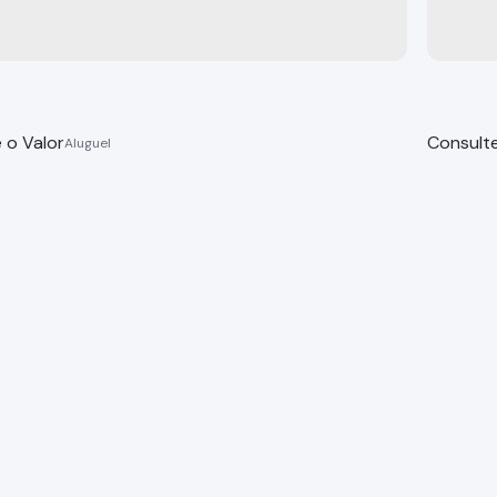
 o Valor
Consulte
 das Laranjeiras Rua Juvenal Bueno de Moura 131
Rua Ju
 Paulista
Bragança