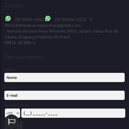
Contato
(11) 98181-5662
(11) 99949-5232
11
40334294
wilson.liderprime@gmail.com
Avenida Antônio Pires Pimentel
,
1660
,
Jardim Santa Rita de
Cássia
,
Bragança Paulista
,
SP
,
Brasil
CRECI: 30.266-J
Deixe seu contato
Nome:
E-mail:
Telefone/Celular: