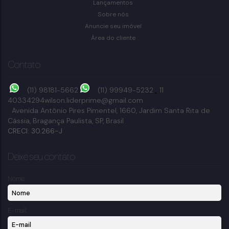
Lançamentos
Bragança Paulista
Sobre nós
Anuncie seu imóvel
Área do cliente
Contato
(11) 98181-5662
(11) 99949-5232
11
40334294
wilson.liderprime@gmail.com
Avenida Antônio Pires Pimentel
,
1660
,
Jardim Santa Rita de
Cássia
,
Bragança Paulista
,
SP
,
Brasil
CRECI: 30.266-J
Deixe seu contato
Nome:
E-mail: