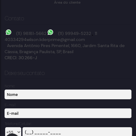
83m²
terreno:
Área do cliente
Contato
(11) 98181-5662
(11) 99949-5232
11
40334294
wilson.liderprime@gmail.com
Avenida Antônio Pires Pimentel
,
1660
,
Jardim Santa Rita de
Cássia
,
Bragança Paulista
,
SP
,
Brasil
CRECI: 30.266-J
Deixe seu contato
Nome:
E-mail:
Telefone/Celular: