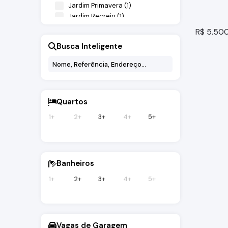
Jardim Primavera (1)
Jardim Recreio (1)
Jardim Santa Rita de Cássia (3)
R$
5.50
Jardim São José (1)
Busca Inteligente
Jardim São Lourenço (1)
Jardim São Miguel (3)
Jardins (1)
Parque Brasil (1)
Penha (2)
Quartos
Quintas de Bragança (2)
Residencial das Ilhas (3)
1+
2+
3+
4+
5+
Residencial Quinta dos Vinhedos (2)
Vila Bianchi (1)
Casa Re
Vila Mota (2)
Vila Santa Libânia (2)
Bragança
Banheiros
3
dormitó
1+
2+
3+
4+
5+
1
suíte(s)
Vagas de Garagem