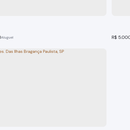
0
R$
5.00
sidencial das Ilhas, Bragança Paulista, SP
Imóvel
 Paulista
Bragança
rio(s)
2
banheiro(s)
338m²
total:
311m²
privativo:
1
suíte(s)
5
dormit
338m²
terreno:
300m²
út