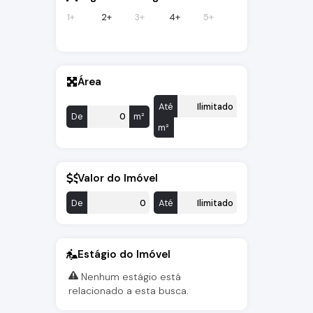
1+
2+
3+
4+
5+
Área
Até
De
m²
m²
Valor do Imóvel
De
Até
Estágio do Imóvel
Nenhum estágio está
relacionado a esta busca.