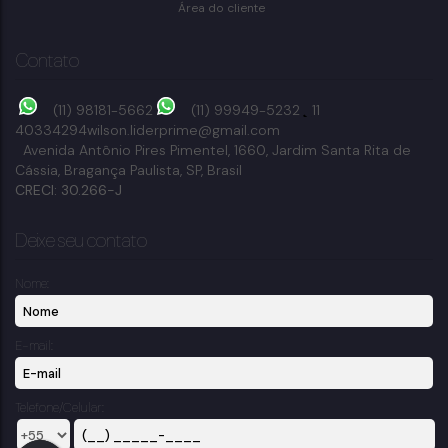
4
vaga(s)
250m²
terreno:
Área do cliente
Contato
(11) 98181-5662
(11) 99949-5232
11
40334294
wilson.liderprime@gmail.com
Avenida Antônio Pires Pimentel
,
1660
,
Jardim Santa Rita de
Cássia
,
Bragança Paulista
,
SP
,
Brasil
CRECI: 30.266-J
Deixe seu contato
Nome:
E-mail:
Telefone/Celular: