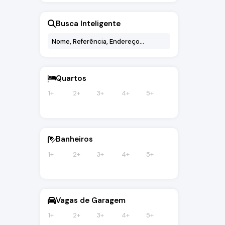
Busca Inteligente
Quartos
1+
2+
3+
4+
5+
Banheiros
1+
2+
3+
4+
5+
Vagas de Garagem
1+
2+
3+
4+
5+