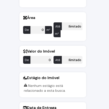
Área
Até
De
m²
m²
Valor do Imóvel
De
Até
Estágio do Imóvel
Nenhum estágio está
relacionado a esta busca.
Data de Entrega