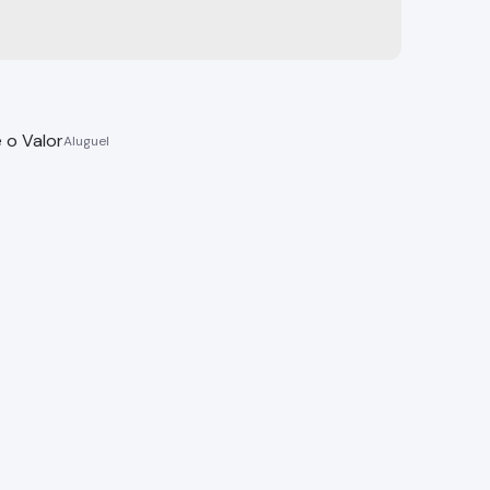
 o Valor
ial, Centro - Bragança Paulista
 Paulista