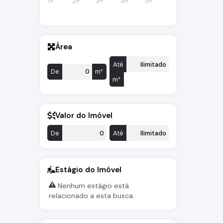
1+
2+
3+
4+
5+
Área
Até
De
m²
m²
Valor do Imóvel
De
Até
Estágio do Imóvel
Nenhum estágio está
relacionado a esta busca.