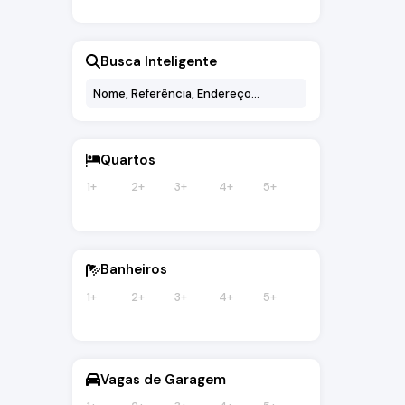
Busca Inteligente
Quartos
1+
2+
3+
4+
5+
Banheiros
1+
2+
3+
4+
5+
Vagas de Garagem