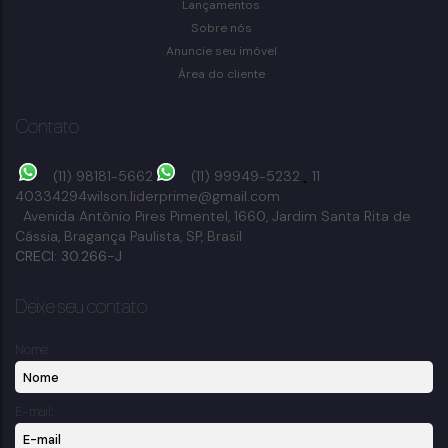
Lançamentos
Bragança Paulista
Sobre nós
2
banheiro(s)
105m²
total:
225m²
terreno:
Anuncie seu imóvel
Área do cliente
Contato
(11) 98181-5662
(11) 99949-5232
11
40334294
wilson.liderprime@gmail.com
Avenida Antônio Pires Pimentel
,
1660
,
Jardim Santa Rita de
Cássia
,
Bragança Paulista
,
SP
,
Brasil
CRECI: 30.266-J
Deixe seu contato
Nome:
E-mail: