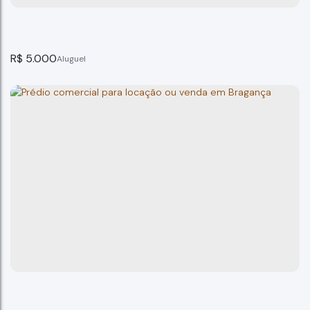
R$
5.000
Predio Novo no Centro Bragança Paulista
Bragança Paulista
2
banheiro(s)
230m²
total:
230m²
privativo:
2
vaga(s)
230m²
útil:
230m²
terreno: