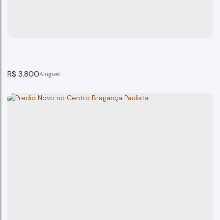
Bragança Paulista
2
banheiro(s)
300m²
total:
300m²
útil:
R$
3.800
Salão Comercial Centro Bragança Paulista
Bragança Paulista
1
banheiro(s)
70m²
total:
70m²
útil: