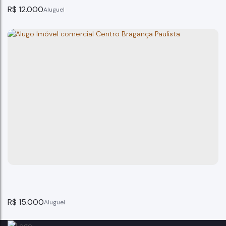
R$
12.000
Prédio comercial para locação ou venda em Bragança
Bragança Paulista
13
dormitório(s)
1
banheiro(s)
264m²
total:
400m²
privativo:
264m²
útil:
264m²
terreno:
R$
15.000