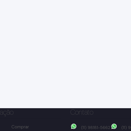
ação
Contato
Comprar
(11) 98181-5662
(11)