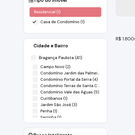
Tipo do Imóvel
Residencial (1)
Casa de Condomínio (1)
R$
1.800
Cidade e Bairro
Bragança Paulista (41)
Campo Novo (2)
Condomínio Jardim das Palmeiras (13)
Condomínio Portal da Serra (4)
Condomínio Terras de Santa Cruz (9)
Condomínio Vale das Águas (5)
Curitibanos (1)
Casa C
Jardim São José (3)
Penha (1)
Nazaré Pa
Serrinha (1)
Taboão (2)
4
dormitó
2
suíte(s
Atibaia (3)