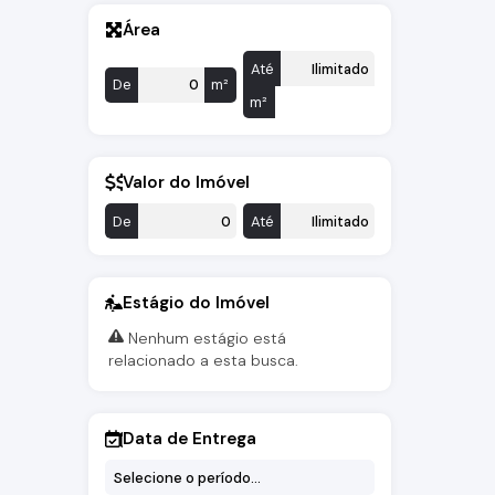
Área
Até
De
m²
m²
Valor do Imóvel
De
Até
Estágio do Imóvel
Nenhum estágio está
relacionado a esta busca.
Data de Entrega