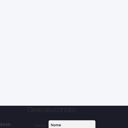
Deixe seu contato
 99949-
Nome: