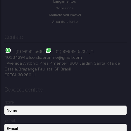
Lançamentos
Bragança Paulista
Sobre nós
2
dormitório(s)
1
banheiro(s)
470m²
total:
80m²
privativo:
Anuncie seu imóvel
470m²
terreno:
Área do cliente
Contato
(11) 98181-5662
(11) 99949-5232
11
40334294
wilson.liderprime@gmail.com
Avenida Antônio Pires Pimentel
,
1660
,
Jardim Santa Rita de
Cássia
,
Bragança Paulista
,
SP
,
Brasil
CRECI: 30.266-J
Deixe seu contato
Nome:
E-mail: