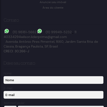
6
dormitório(s)
5
banheiro(s)
598m²
total:
2
suíte(s)
7
vaga(s)
Anuncie seu imóvel
598m²
útil:
598m²
terreno:
Área do cliente
Contato
(11) 98181-5662
(11) 99949-5232
11
40334294
wilson.liderprime@gmail.com
Avenida Antônio Pires Pimentel
,
1660
,
Jardim Santa Rita de
Cássia
,
Bragança Paulista
,
SP
,
Brasil
CRECI: 30.266-J
Deixe seu contato
Nome:
E-mail:
Telefone/Celular: