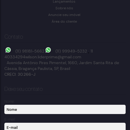
Lançamentos
Bragança Paulista
Sobre nós
3
dormitório(s)
1
banheiro(s)
228m²
total:
160m²
privativo:
Anuncie seu imóvel
1
suíte(s)
228m²
terreno:
Área do cliente
Contato
(11) 98181-5662
(11) 99949-5232
11
40334294
wilson.liderprime@gmail.com
Avenida Antônio Pires Pimentel
,
1660
,
Jardim Santa Rita de
Cássia
,
Bragança Paulista
,
SP
,
Brasil
CRECI: 30.266-J
Deixe seu contato
Nome:
E-mail: