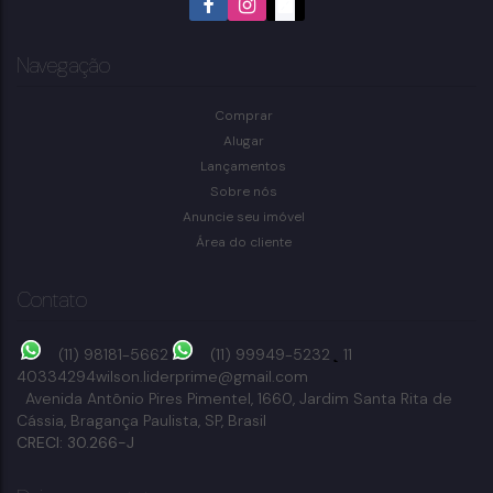
Navegação
Comprar
Alugar
Lançamentos
Sobre nós
Anuncie seu imóvel
Área do cliente
Contato
(11) 98181-5662
(11) 99949-5232
11
40334294
wilson.liderprime@gmail.com
Avenida Antônio Pires Pimentel
,
1660
,
Jardim Santa Rita de
Cássia
,
Bragança Paulista
,
SP
,
Brasil
CRECI: 30.266-J