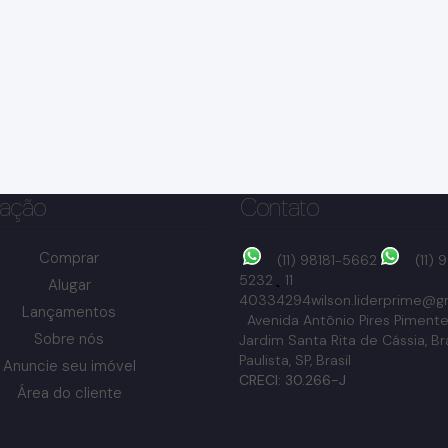
ação
Contato
Comprar
(11) 98181-5662
(11)
5232
11
Alugar
40334294
wilson.liderprime@g
Lançamentos
Avenida Antônio Pires Pimente
Sobre nós
Jardim Santa Rita de Cássia
,
Br
Paulista
,
SP
,
Brasil
Anuncie seu imóvel
CRECI: 30.266-J
Área do cliente