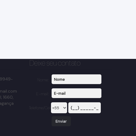
Deixe seu contato
 99949-
Nome:
mail.com
E-mail:
l
,
1660
,
agança
Telefone/Celular: