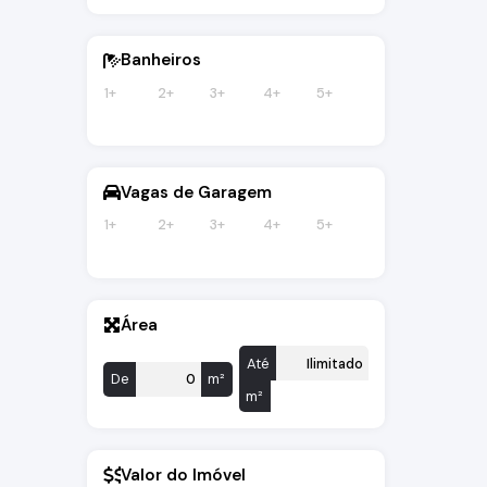
Banheiros
1+
2+
3+
4+
5+
Vagas de Garagem
1+
2+
3+
4+
5+
Área
Até
De
m²
m²
Valor do Imóvel