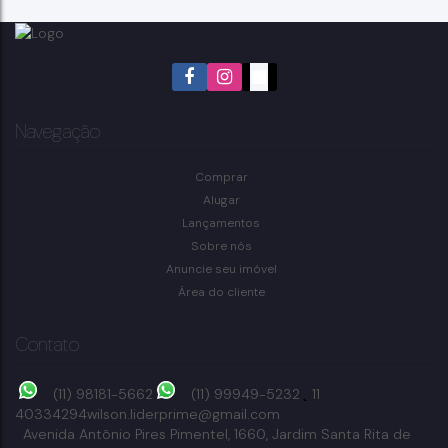
Navegação
Comprar
Alugar
Lançamentos
Sobre nós
Anuncie seu imóvel
Área do cliente
Contato
(11) 98181-5662
(11) 99949-5232
11
40334294
wilson.liderprime@gmail.com
Avenida Antônio Pires Pimentel
,
1660
,
Jardim Santa Rita de