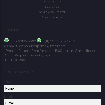
Lançamentos
Bragança Paulista
Sobre nós
13
dormitório(s)
1
banheiro(s)
264m²
total:
400m²
privativo:
Anuncie seu imóvel
264m²
útil:
264m²
terreno:
Área do cliente
Contato
(11) 98181-5662
(11) 99949-5232
11
40334294
wilson.liderprime@gmail.com
Avenida Antônio Pires Pimentel
,
1660
,
Jardim Santa Rita de
Cássia
,
Bragança Paulista
,
SP
,
Brasil
CRECI: 30.266-J
Deixe seu contato
Nome:
E-mail: