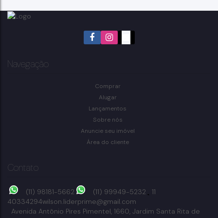
Navegação
Comprar
Alugar
Lançamentos
Sobre nós
Anuncie seu imóvel
Área do cliente
Contato
(11) 98181-5662
(11) 99949-5232
11
40334294
wilson.liderprime@gmail.com
Avenida Antônio Pires Pimentel
,
1660
,
Jardim Santa Rita de