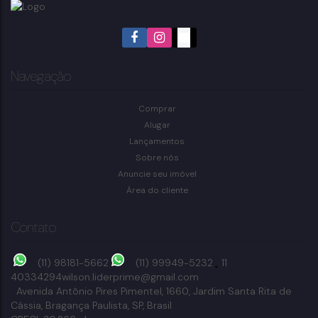
Navegação
Comprar
Alugar
Lançamentos
Sobre nós
Anuncie seu imóvel
Área do cliente
Contato
(11) 98181-5662
(11) 99949-5232
11
40334294
wilson.liderprime@gmail.com
Avenida Antônio Pires Pimentel
,
1660
,
Jardim Santa Rita de
Cássia
,
Bragança Paulista
,
SP
,
Brasil