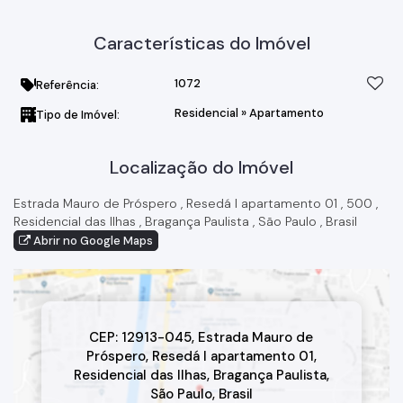
Características do Imóvel
1072
Referência:
Residencial
»
Apartamento
Tipo de Imóvel:
Localização do Imóvel
Estrada Mauro de Próspero
,
Resedá I apartamento 01
,
500
,
Residencial das Ilhas
,
Bragança Paulista
,
São Paulo
,
Brasil
Abrir no Google Maps
CEP: 12913-045
,
Estrada Mauro de
Próspero
,
Resedá I apartamento 01
,
Residencial das Ilhas
,
Bragança Paulista
,
São Paulo
,
Brasil