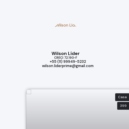
Wilson Líder
CRECI
72.190-F
+55 (11) 99949-5232
wilson.liderprime@gmail.com
Casa
399