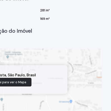
281 m²
169 m²
ção do Imóvel
ista
,
São Paulo
,
Brasil
i para ver o
Mapa