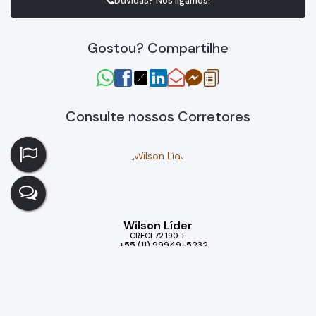
Dúvidas? Nós ligamos!
Gostou? Compartilhe
Consulte nossos Corretores
Wilson Líder
CRECI
72.190-F
+55 (11) 99949-5232
wilson.liderprime@gmail.com
Imóveis relacionados