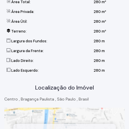
Área Total:
280 m²
Área Privada:
280 m²
Área Útil:
280 m²
Terreno:
280 m²
Largura dos Fundos:
280 m
Largura da Frente:
280 m
Lado Direito:
280 m
Lado Esquerdo:
280 m
Localização do Imóvel
Centro
,
Bragança Paulista
,
São Paulo
,
Brasil