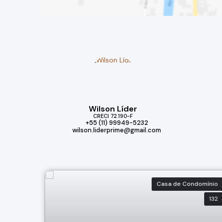
Wilson Líder
CRECI
72.190-F
+55 (11) 99949-5232
wilson.liderprime@gmail.com
Casa de Condomínio
132