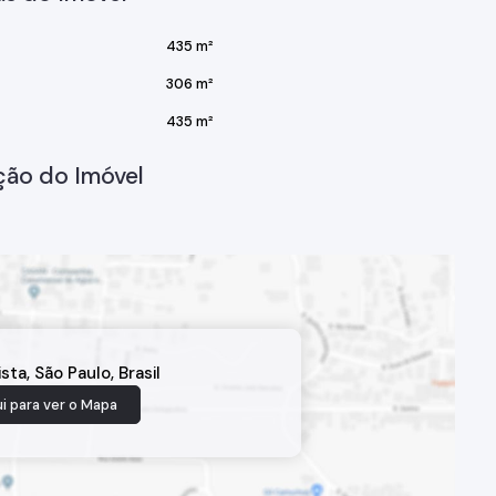
435 m²
306 m²
435 m²
ção do Imóvel
ista
,
São Paulo
,
Brasil
i para ver o
Mapa