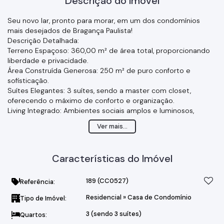
Descrição do Imóvel
Seu novo lar, pronto para morar, em um dos condomínios
mais desejados de Bragança Paulista!
Descrição Detalhada:
Terreno Espaçoso: 360,00 m² de área total, proporcionando
liberdade e privacidade.
Área Construída Generosa: 250 m² de puro conforto e
sofisticação.
Suítes Elegantes: 3 suítes, sendo a master com closet,
oferecendo o máximo de conforto e organização.
Living Integrado: Ambientes sociais amplos e luminosos,
perfeitos para receber amigos e familiares.
Ver mais...
Cozinha Gourmet: Planejada e equipada com
eletrodomésticos de última geração, ideal para os amantes
da culinária.
Características do Imóvel
Área de Lazer Exclusiva: Piscina convidativa para momentos
de relaxamento e diversão.
Acabamentos de Alto Padrão: Móveis finamente selecionados,
189
(CC0527)
Referência:
decorações sofisticadas e armários planejados em todos os
Residencial
»
Casa de Condomínio
Tipo de Imóvel:
ambientes.
Totalmente Mobiliada: Entrega completa, com tudo o que
3 (sendo 3 suítes)
Quartos:
você precisa para desfrutar do seu novo lar desde o primeiro