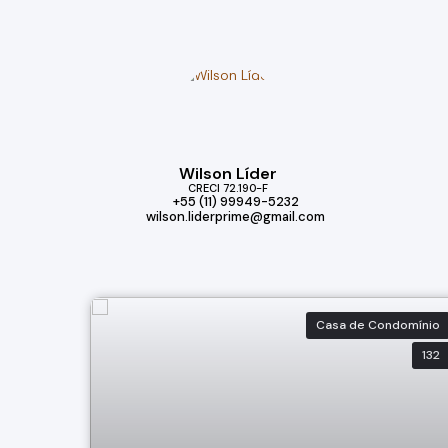
Wilson Líder
CRECI
72.190-F
+55 (11) 99949-5232
wilson.liderprime@gmail.com
Casa de Condomínio
132