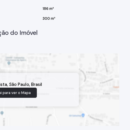
186 m²
300 m²
ção do Imóvel
ista
,
São Paulo
,
Brasil
i para ver o
Mapa