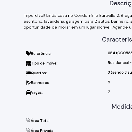
Descriç
Imperdível! Linda casa no Condomínio Euroville 2, Braga
escritório, lavanderia, garagem para 2 autos, banheiro,
oportunidade de morar em um lugar incrível! Agende 
Caracterís
654
(CC0583
Referência:
Residencial
»
Tipo de Imóvel:
3 (sendo 3 su
Quartos:
5
Banheiros:
2
Vagas:
Medida
Área Total:
Área Privada: