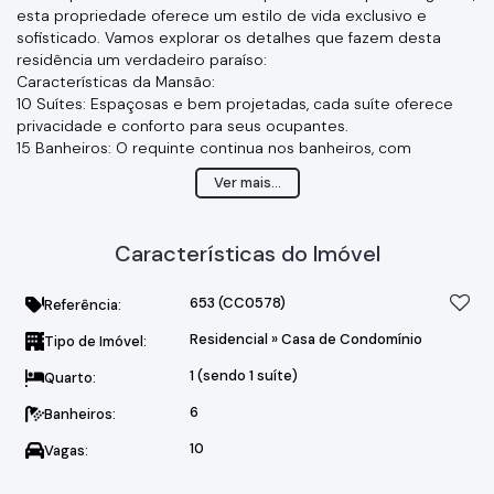
esta propriedade oferece um estilo de vida exclusivo e
sofisticado. Vamos explorar os detalhes que fazem desta
residência um verdadeiro paraíso:
Características da Mansão:
10 Suítes: Espaçosas e bem projetadas, cada suíte oferece
privacidade e conforto para seus ocupantes.
15 Banheiros: O requinte continua nos banheiros, com
acabamentos de alta qualidade.
Ver mais...
Pub/Salão de Jogos: Um espaço perfeito para
entretenimento e diversão.
Sala de Cinema Ampla: Desfrute de filmes com estilo e
Características do Imóvel
conforto.
Espaço Gourmet: Ideal para receber convidados e criar
memórias inesquecíveis.
653
(CC0578)
Referência:
Piscina Aquecida com Sauna Integrada: Relaxe e aproveite a
Residencial
»
Casa de Condomínio
Tipo de Imóvel:
vista deslumbrante da represa.
Garagem Náutica: Armazene seus barcos e jet skis com
1 (sendo 1 suíte)
Quarto:
facilidade.
Píer: Acesso direto à água para momentos de lazer e
6
Banheiros:
esportes aquáticos.
10
Vagas:
46 Placas Solares para Produção de Energia/Fotovoltaica:
Sustentabilidade e economia.