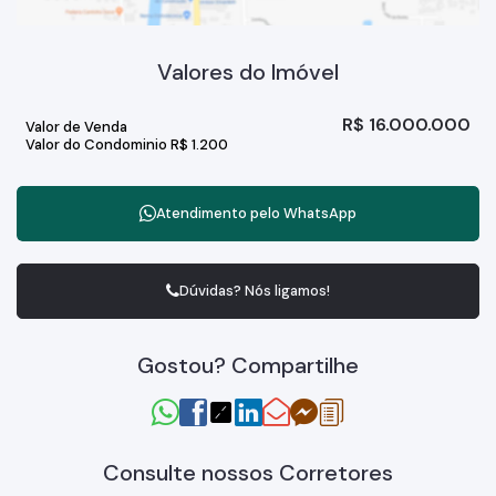
Acesso direto à represa para momentos de lazer.
Rede subterrânea de energia elétrica para maior segurança e
estética.
Valores do Imóvel
Agende uma visita e descubra o seu novo lar!
R$
16.000.000
Valor de Venda
Valor do Condominio
R$
1.200
Atendimento pelo
WhatsApp
Dúvidas? Nós ligamos!
Gostou? Compartilhe
Consulte nossos Corretores