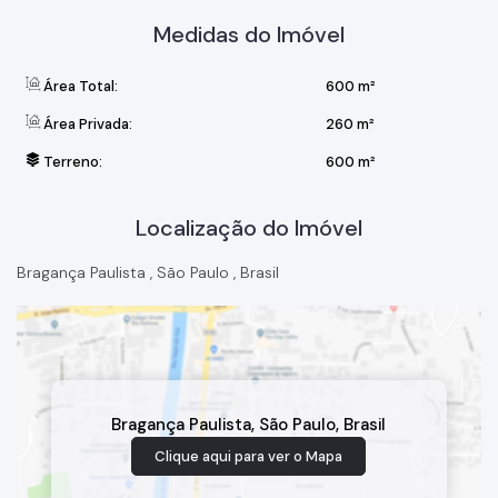
- Garagem para 8 autos e deposito;
Medidas do Imóvel
Este belíssimo imóvel será entregue todo mobiliado,
proporcionando ainda mais conforto.
Área Total:
600 m²
Área Privada:
260 m²
Terreno:
600 m²
Localização do Imóvel
Bragança Paulista
,
São Paulo
,
Brasil
Bragança Paulista
,
São Paulo
,
Brasil
Clique aqui para ver o
Mapa