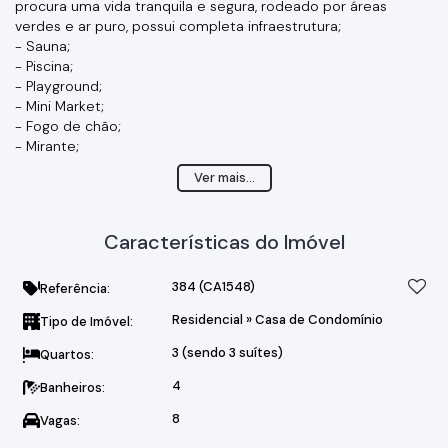
procura uma vida tranquila e segura, rodeado por áreas
verdes e ar puro, possui completa infraestrutura;
- Sauna;
- Piscina;
- Playground;
- Mini Market;
- Fogo de chão;
- Mirante;
- Quadra poliesportiva;
Ver mais...
- Portaria 24 horas;
- Ronda motorizada;
O condomínio esta localizado a apenas 10 minutos do centro
Características do Imóvel
de Braganca Paulista e a apenas 4 minutos do shopping!
Excelente custo beneficio, investimento seguro e com ótima
valorização.
384
(CA1548)
Referência:
Com arquitetura moderna, esta casa possui -
Residencial
»
Casa de Condomínio
Tipo de Imóvel:
- 3 quartos sendo os 3 suítes;
- Cozinha integrada com o espaço gourmet;
3 (sendo 3 suítes)
Quartos:
- Sala de TV;
- Sala de jantar;
4
Banheiros:
- Lavabo;
8
Vagas:
- Piscina;
- Banheiro exclusivo para área de lazer;