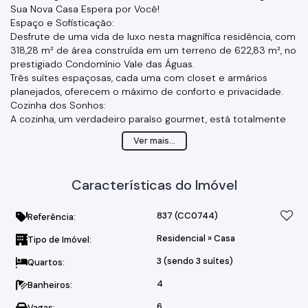
Sua Nova Casa Espera por Você!
Espaço e Sofisticação:
Desfrute de uma vida de luxo nesta magnífica residência, com
318,28 m² de área construída em um terreno de 622,83 m², no
prestigiado Condomínio Vale das Águas.
Três suítes espaçosas, cada uma com closet e armários
planejados, oferecem o máximo de conforto e privacidade.
Cozinha dos Sonhos:
A cozinha, um verdadeiro paraíso gourmet, está totalmente
equipada com armários modernos, cooktop de cinco bocas,
Ver mais...
coifa, refrigerador, micro-ondas e forno elétrico.
Lazer e Entretenimento:
O espaço gourmet, perfeito para receber amigos e familiares,
Características do Imóvel
conta com armários, churrasqueira, cooktop de cinco bocas,
depurador de ar, refrigerador e forno a gás.
Relaxe e aproveite momentos inesquecíveis no amplo quintal,
837
(CC0744)
Referência:
com piscina aquecida, pergolado e um jardim exuberante.
Residencial
»
Casa
Tipo de Imóvel:
Conforto e Praticidade:
A casa oferece salas de jantar e de visitas aconchegantes, um
3 (sendo 3 suítes)
Quartos:
escritório funcional, área de serviço e despensa com
armários.
4
Banheiros:
Garagem coberta para três carros, aquecimento solar de
6
Vagas: