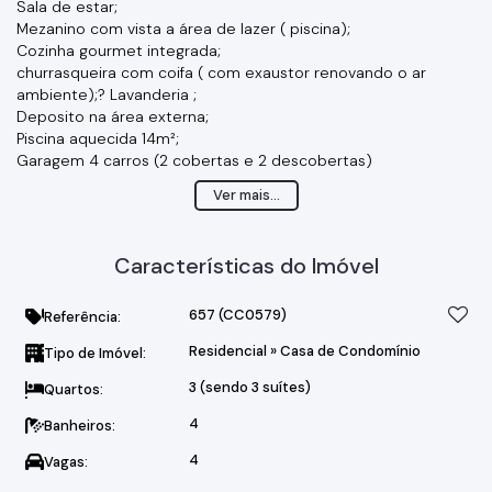
Sala de estar;
Mezanino com vista a área de lazer ( piscina);
Cozinha gourmet integrada;
churrasqueira com coifa ( com exaustor renovando o ar
ambiente);? Lavanderia ;
Deposito na área externa;
Piscina aquecida 14m²;
Garagem 4 carros (2 cobertas e 2 descobertas)
Conceito moderno, preparada para energia fotovoltaica e
Ver mais...
persiana automatizada.
Lindo acabamento em porcelanato, com móveis planejados.
Características do Imóvel
657
(CC0579)
Referência:
Residencial
»
Casa de Condomínio
Tipo de Imóvel:
3 (sendo 3 suítes)
Quartos:
4
Banheiros:
4
Vagas: