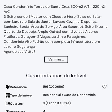
Casa Condomínio Terras de Santa Cruz, 600m2 A/T - 220m2
A/C
3 Suíte, sendo 1 Master com Closet e Hidro, Salas de Estar
com Lareira e Sala de Jantar, Lavabo Cozinha, Dispensa,
Banheiro Social, Área de Serviço, Área Gourmet, Suíte Externa,
Quarto de Despejo, Amplo Quintal com diversas Arvores
Frutíferas, Garagem 2 Vagas, Jardim e Paisagismo.
Condomínio Alto Padrão com completa Infraestrutura em
Lazer e Segurança.
Agende sua Visita!!
Prezado Cliente, Imóvel sujeito a disponibilidade e ou
Ver mais...
alteração de valores sem prévio aviso...
Aceita permuta por Chácara Escriturada menor Valor...
Características do Imóvel
591
(CC0686)
Referência:
Residencial
»
Casa de Condomínio
Tipo de Imóvel:
3 (sendo 3 suítes)
Quartos:
4
Banheiros: