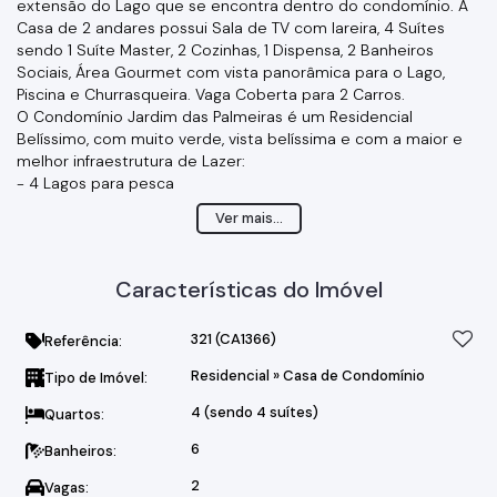
extensão do Lago que se encontra dentro do condomínio. A
Casa de 2 andares possui Sala de TV com lareira, 4 Suítes
sendo 1 Suíte Master, 2 Cozinhas, 1 Dispensa, 2 Banheiros
Sociais, Área Gourmet com vista panorâmica para o Lago,
Piscina e Churrasqueira. Vaga Coberta para 2 Carros.
O Condomínio Jardim das Palmeiras é um Residencial
Belíssimo, com muito verde, vista belíssima e com a maior e
melhor infraestrutura de Lazer:
- 4 Lagos para pesca
- 10 Quadras de tênis (2 Paredões para treino)
Ver mais...
- 2 Campos de futebol
- 4 Quadras Poliesportivas (1 coberta)
- Pistas para caminhada e bosques
Características do Imóvel
- Rampa de Skate
- Academia ao ar livre
- Academia fechada
321
(CA1366)
Referência:
- Sauna
Residencial
»
Casa de Condomínio
Tipo de Imóvel:
- Bocha - Centro de Convivência
- Playground
4 (sendo 4 suítes)
Quartos:
- Salão de Festas (Churrasqueira)
- ETA - Estação de Tratamento de Água
6
Banheiros:
- Portaria 24 horas com monitoramento e com segurança fixa
2
Vagas:
e móvel