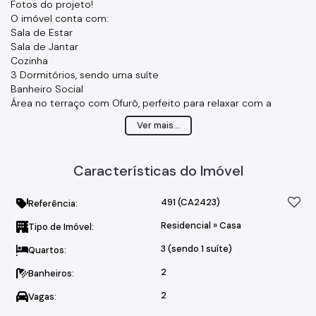
Fotos do projeto!
O imóvel conta com:
Sala de Estar
Sala de Jantar
Cozinha
3 Dormitórios, sendo uma suíte
Banheiro Social
Área no terraço com Ofurô, perfeito para relaxar com a
família!
Ver mais...
Garagem para dois Autos!
Características do Imóvel
491
(CA2423)
Referência:
Residencial
»
Casa
Tipo de Imóvel:
3 (sendo 1 suíte)
Quartos:
2
Banheiros:
2
Vagas: