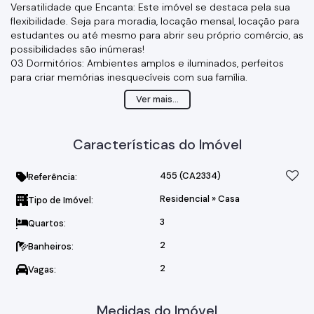
Versatilidade que Encanta: Este imóvel se destaca pela sua
flexibilidade. Seja para moradia, locação mensal, locação para
estudantes ou até mesmo para abrir seu próprio comércio, as
possibilidades são inúmeras!
03 Dormitórios: Ambientes amplos e iluminados, perfeitos
para criar memórias inesquecíveis com sua família.
Banheiro: Prático e bem distribuído, atendendo todas as suas
Ver mais...
necessidades.
Sala de Estar Ampla: Um espaço acolhedor e convidativo para
momentos especiais com amigos e familiares.
Características do Imóvel
Lavabo: Um toque de praticidade que faz toda a diferença no
dia a dia.
Cozinha/copa Ampla e Independente: Com móveis planejados
455
(CA2334)
Referência:
que aliam funcionalidade e estilo, pronta para suas melhores
Residencial
»
Casa
Tipo de Imóvel:
receitas!
Área de Serviço: Funcional e bem organizada, facilitando suas
3
Quartos:
tarefas diárias.
Varanda Tipo Terraço: Um verdadeiro convite ao relaxamento,
2
Banheiros:
com uma vista deslumbrante para o lago ? o lugar perfeito
2
Vagas:
para apreciar o pôr do sol!
Quintal Espaçoso: Um espaço ao ar livre que oferece
liberdade e diversão.
Medidas do Imóvel