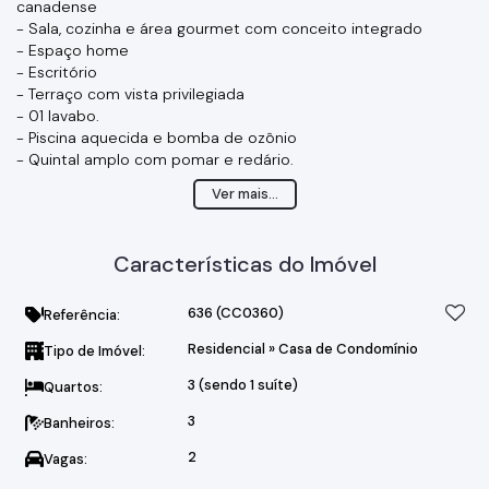
canadense
- Sala, cozinha e área gourmet com conceito integrado
- Espaço home
- Escritório
- Terraço com vista privilegiada
- 01 lavabo.
- Piscina aquecida e bomba de ozônio
- Quintal amplo com pomar e redário.
Condomínio com área de lazer completa, quadra
Ver mais...
poliesportiva, de tênis, beach tênis, playground, campo de
futebol e academia, além de segurança e portaria 24h.
Características do Imóvel
636
(CC0360)
Referência:
Residencial
»
Casa de Condomínio
Tipo de Imóvel:
3 (sendo 1 suíte)
Quartos:
3
Banheiros:
2
Vagas: