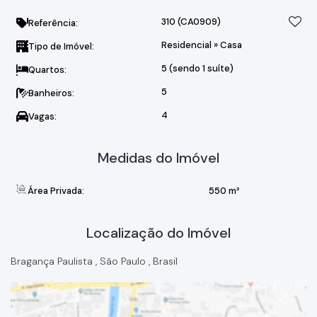
310
(CA0909)
Referência:
Residencial
»
Casa
Tipo de Imóvel:
5 (sendo 1 suíte)
Quartos:
5
Banheiros:
4
Vagas:
Medidas do Imóvel
Área Privada:
550 m²
Localização do Imóvel
Bragança Paulista
,
São Paulo
,
Brasil