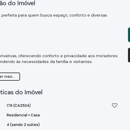
ão do Imóvel
, perfeita para quem busca espaço, conforto e diversas
privativas, oferecendo conforto e privacidade aos moradores.
ndendo às necessidades da família e visitantes.
 e familiares.
er mais...
entos de convívio.
programas e filmes favoritos com conforto.
 para trabalho remoto ou estudos.
ticas do Imóvel
e versátil.
enamento de mantimentos.
176
(CA2534)
o para diferentes necessidades culinárias.
 ar livre, lazer e para quem tem crianças ou animais de
Residencial
»
Casa
4 (sendo 2 suítes)
, oferecendo comodidade para toda a família e visitantes.