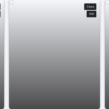
Casa
168
Imóvel para locação Bragança Paulista-
SP