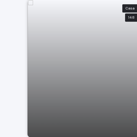
Casa
148
Casa Jardim Primavera Bragança
Paulista SP