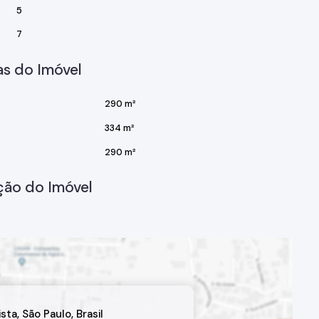
5
m Bragança Paulista, com fácil acesso a serviços, comércios
7
s do Imóvel
290 m²
334 m²
ação.
290 m²
mesmo sua visita e descubra o potencial desta incrível
ção do Imóvel
ista
,
São Paulo
,
Brasil