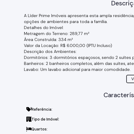
Descriç
A Líder Prime Imóveis apresenta esta ampla residência
opções de ambientes para toda a família.
Detalhes do Imóvel:
Metragem do Terreno: 289,77 m²
Área Construída: 334 m²
Valor da Locação: R$ 6.000,00 (IPTU Incluso)
Descrição dos Ambientes:
Dormitórios: 3 dormitórios espaçosos, sendo 2 suítes 
Banheiros: 2 banheiros completos, além das suítes, ate
Lavabo: Um lavabo adicional para maior comodidade.
Sala de Estar: Ambiente acolhedor para receber amigos
V
Sala de Jantar: Espaço dedicado para refeições e mom
Sala de TV: Uma sala exclusiva para desfrutar de seus 
Home Office: Ambiente reservado e tranquilo, perfeito
Caracterís
Quarto de Serviço: 1 quarto adicional com funcionalidad
Despensa: Espaço prático para organização e armaz
Referência:
Cozinhas: 2 cozinhas, oferecendo flexibilidade e espaç
Quintal Grande: Amplo quintal, ideal para atividades ao
Tipo de Imóvel:
estimação.
Garagem: Vasta garagem com capacidade para 7 carros
Quartos: