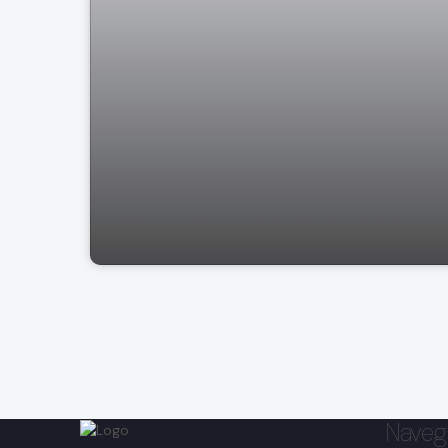
Casa Vila Mota Bragança Paulista SP.
Naveg