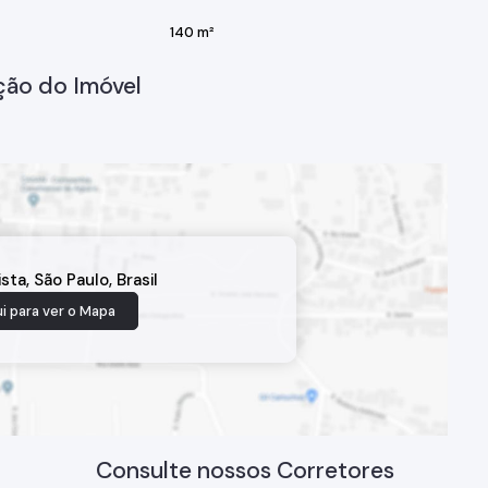
140 m²
ção do Imóvel
ista
,
São Paulo
,
Brasil
i para ver o
Mapa
Consulte nossos Corretores