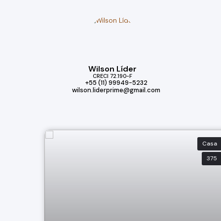
Wilson Líder
CRECI
72.190-F
+55 (11) 99949-5232
wilson.liderprime@gmail.com
Casa
375