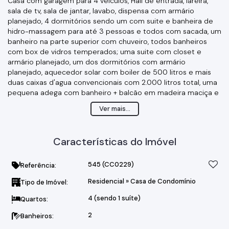
Casa com garagem para 4 veículos, Hall de entrada, lareira,
sala de tv, sala de jantar, lavabo, dispensa com armário
planejado, 4 dormitórios sendo um com suite e banheira de
hidro-massagem para até 3 pessoas e todos com sacada, um
banheiro na parte superior com chuveiro, todos banheiros
com box de vidros temperados; uma suite com closet e
armário planejado, um dos dormitórios com armário
planejado, aquecedor solar com boiler de 500 litros e mais
duas caixas d'agua convencionais com 2.000 litros total, uma
pequena adega com banheiro + balcão em madeira maciça e
sofá em alvenaria, lavanderia fechada, espaço gourmet com
Ver mais...
churrasqueira, forno de pizza e forno napolitano, hedicula e
uma adega.
Condomínio com infraestrutura total:
Características do Imóvel
- segurança 24 hrs com ronda armada;
- academia completa;
- salão de jogos;
545
(CC0229)
Referência:
- quadras poli-esportivas;
Residencial
»
Casa de Condomínio
Tipo de Imóvel:
- piscina;
- sauna seca e a vapor;
4 (sendo 1 suíte)
Quartos:
- espaço gourmet para churrasco;
- lago de pesca;
2
Banheiros:
- campo de futebol