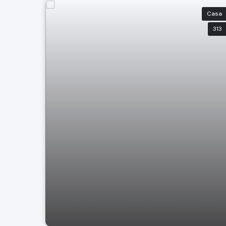
Casa
313
Casa Santa Luzia Bragança Paulista SP