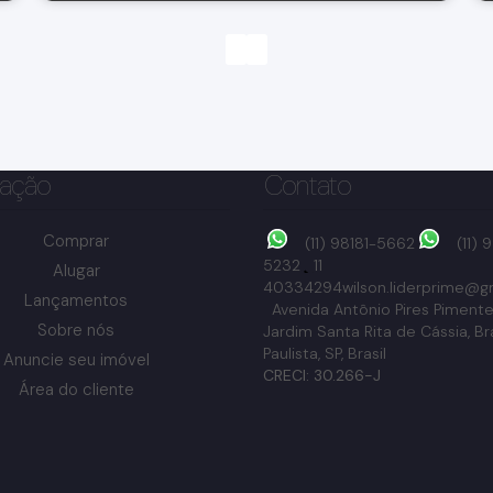
ação
Contato
Comprar
(11) 98181-5662
(11)
5232
11
Alugar
40334294
wilson.liderprime@g
Lançamentos
Avenida Antônio Pires Pimente
Sobre nós
Jardim Santa Rita de Cássia
,
Br
Paulista
,
SP
,
Brasil
Anuncie seu imóvel
Parque Brasil, Bragança Paulista, São Paulo, Brasil
CRECI: 30.266-J
Área do cliente