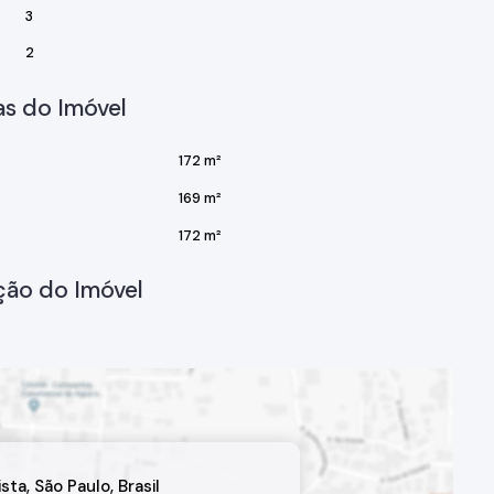
3
2
s do Imóvel
172 m²
169 m²
172 m²
ção do Imóvel
ista
,
São Paulo
,
Brasil