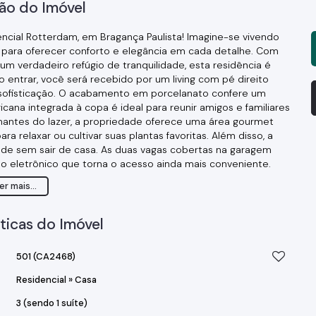
ão do Imóvel
encial Rotterdam, em Bragança Paulista! Imagine-se vivendo
para oferecer conforto e elegância em cada detalhe. Com
um verdadeiro refúgio de tranquilidade, esta residência é
o entrar, você será recebido por um living com pé direito
sofisticação. O acabamento em porcelanato confere um
na integrada à copa é ideal para reunir amigos e familiares
antes do lazer, a propriedade oferece uma área gourmet
 relaxar ou cultivar suas plantas favoritas. Além disso, a
úde sem sair de casa. As duas vagas cobertas na garagem
o eletrônico que torna o acesso ainda mais conveniente.
supermercados, esta casa proporciona a combinação perfeita
er mais...
. Não perca a oportunidade de transformar este imóvel no
ticas do Imóvel
501
(CA2468)
Residencial
»
Casa
3 (sendo 1 suíte)