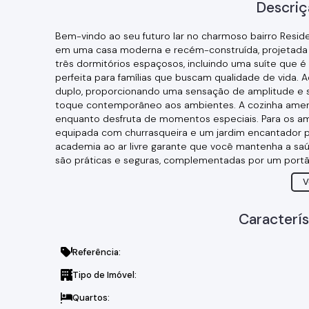
Descriç
Bem-vindo ao seu futuro lar no charmoso bairro Resid
em uma casa moderna e recém-construída, projetada 
três dormitórios espaçosos, incluindo uma suíte que é 
perfeita para famílias que buscam qualidade de vida. A
duplo, proporcionando uma sensação de amplitude e 
toque contemporâneo aos ambientes. A cozinha america
enquanto desfruta de momentos especiais. Para os am
equipada com churrasqueira e um jardim encantador para
academia ao ar livre garante que você mantenha a sa
são práticas e seguras, complementadas por um portã
Localizada próxima a bares, restaurantes, escolas e 
V
entre tranquilidade residencial e conveniência urbana
cenário dos seus melhores momentos!
Caracterís
Referência:
Tipo de Imóvel:
Quartos: