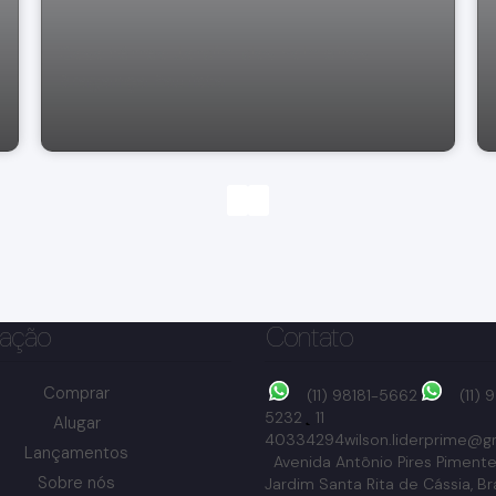
Casa térrea Jardim das Palmeiras
Bragança Paulista
ação
Contato
Comprar
(11) 98181-5662
(11)
5232
11
Alugar
40334294
wilson.liderprime@g
Lançamentos
Avenida Antônio Pires Pimente
Sobre nós
Jardim Santa Rita de Cássia
,
Br