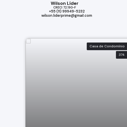
Wilson Líder
CRECI
72.190-F
+55 (11) 99949-5232
wilson.liderprime@gmail.com
Casa de Condomínio
374