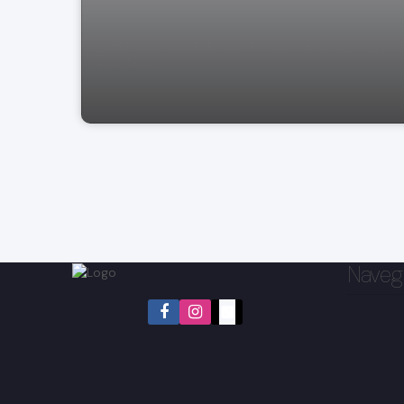
Casa Cond, Jd das Palmeiras Bragança
Paulista
Naveg