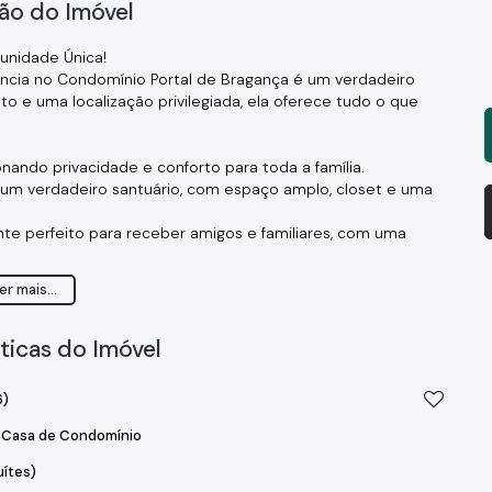
ão do Imóvel
unidade Única!
ência no Condomínio Portal de Bragança é um verdadeiro
o e uma localização privilegiada, ela oferece tudo o que
nando privacidade e conforto para toda a família.
é um verdadeiro santuário, com espaço amplo, closet e uma
nte perfeito para receber amigos e familiares, com uma
 relaxar e desfrutar de momentos tranquilos.
er mais...
nvidados.
 Ideal para os amantes da culinária e para receber com
ticas do Imóvel
6)
scar nos dias ensolarados.
Casa de Condomínio
uítes)