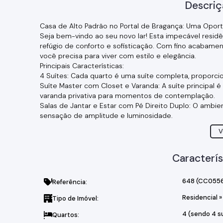
Descriç
Casa de Alto Padrão no Portal de Bragança: Uma Oport
Seja bem-vindo ao seu novo lar! Esta impecável resid
refúgio de conforto e sofisticação. Com fino acabament
você precisa para viver com estilo e elegância.
Principais Características:
4 Suítes: Cada quarto é uma suíte completa, proporcio
Suíte Master com Closet e Varanda: A suíte principal 
varanda privativa para momentos de contemplação.
Salas de Jantar e Estar com Pé Direito Duplo: O ambie
sensação de amplitude e luminosidade.
Sala Íntima com Sacada: Um espaço aconchegante para
V
Lavabo: Detalhes elegantes para impressionar seus co
Cozinha em Conceito Aberto Anexa ao Espaço Gourmet:
estilo.
Caracterís
Despensa: Organização e praticidade na rotina.
Escritório: Perfeito para home office ou estudos.
648
(CC055
Referência:
Lavanderia: Espaço funcional e bem planejado.
Piscina com Deck em Madeira: Um convite para se refre
Residencial
»
Tipo de Imóvel:
Banheiro Externo: Conveniência e conforto.
4 (sendo 4 s
Entradas Social e de Serviço: Praticidade no dia a dia.
Quartos: