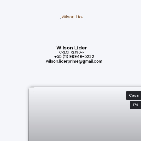
Wilson Líder
CRECI
72.190-F
+55 (11) 99949-5232
wilson.liderprime@gmail.com
Casa
174