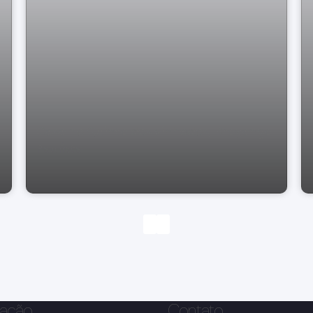
Casa no Quinta dos vinhedos, Bragança
Paulista
ação
Contato