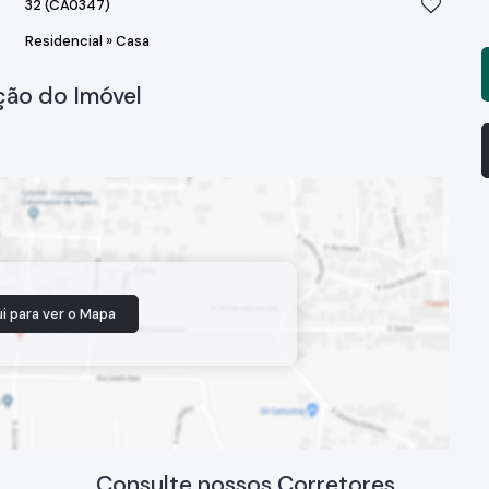
32
(CA0347)
Residencial
»
Casa
ção do Imóvel
i para ver o
Mapa
Consulte nossos Corretores