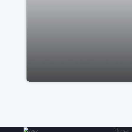
Casa térrea no Jardim Europa Bragança
Paulista .
Naveg