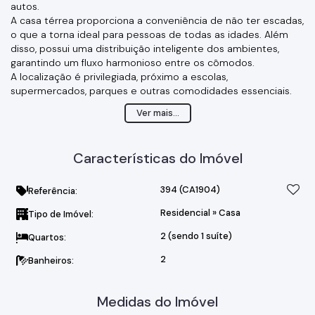
autos.
A casa térrea proporciona a conveniência de não ter escadas,
o que a torna ideal para pessoas de todas as idades. Além
disso, possui uma distribuição inteligente dos ambientes,
garantindo um fluxo harmonioso entre os cômodos.
A localização é privilegiada, próximo a escolas,
supermercados, parques e outras comodidades essenciais.
Acesso fácil a transporte público e principais vias da cidade,
Ver mais...
facilitando a mobilidade no dia a dia.
Características do Imóvel
394
(CA1904)
Referência:
Residencial
»
Casa
Tipo de Imóvel:
2 (sendo 1 suíte)
Quartos:
2
Banheiros:
Medidas do Imóvel