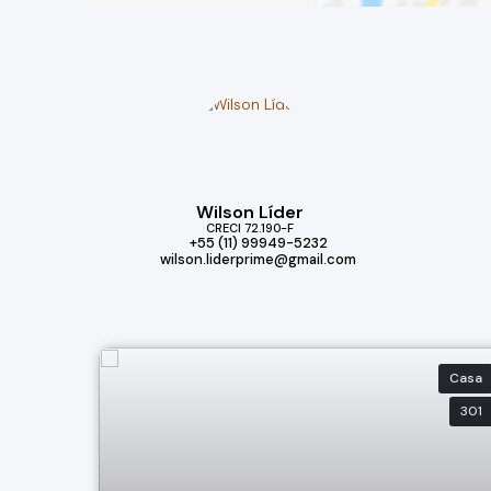
Wilson Líder
CRECI
72.190-F
+55 (11) 99949-5232
wilson.liderprime@gmail.com
Casa
301