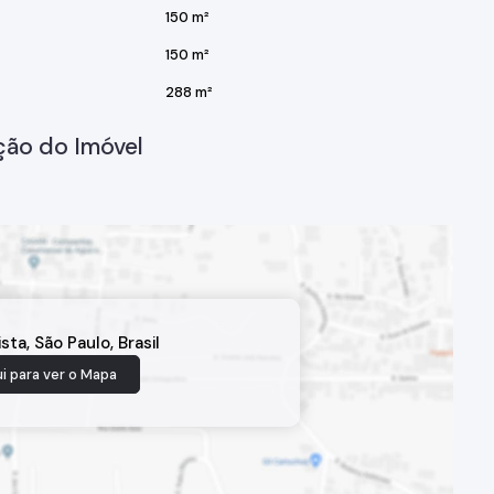
150 m²
150 m²
288 m²
ção do Imóvel
ista
,
São Paulo
,
Brasil
i para ver o
Mapa