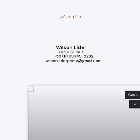
Wilson Líder
CRECI
72.190-F
+55 (11) 99949-5232
wilson.liderprime@gmail.com
Casa
173