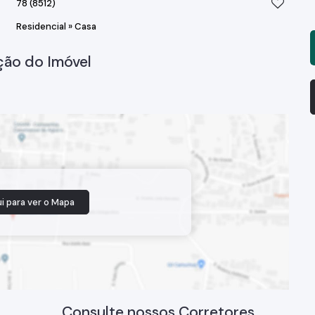
78
(8512)
Residencial
»
Casa
ção do Imóvel
i para ver o
Mapa
Consulte nossos Corretores