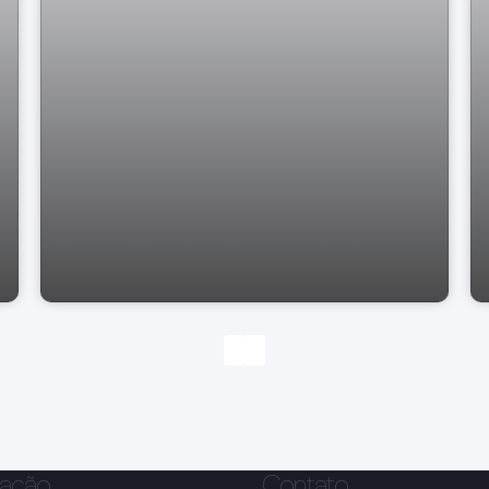
Casa na Vila Mota Bragança Paulista --
ação
Contato