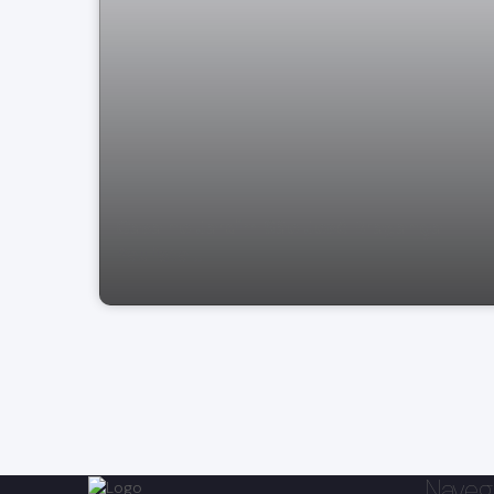
Casa no Jardim São José Bragança
Paulista ..
Naveg