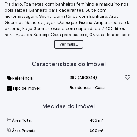
Fraldário, Toalhetes com banheiros feminino e masculino nos
dois salões, Banheiro para cadeirantes, Suíte com
hidromassagem, Sauna, Dormitórios com Banheiro, Área
Gourmet, Salão de jogos, Quiosque, Piscina, Ampla área verde
externa, Poço Semi artesiano com capacidade 2.400 litros
hora, Agua da Sabesp, Casa para caseiro, 03 vias de acesso e
muito mais...
Ver mais...
Excelente localização!
Estacionamento para 250 carros.
Proximidades de Supermercados, Postos de Gasolina,
Características do Imóvel
Farmácias...
Agende uma visita e venha conhecer esse famoso Espaço.
367
(AR0044)
Referência:
Residencial
»
Casa
Tipo de Imóvel:
Medidas do Imóvel
Área Total:
485 m²
Área Privada:
600 m²