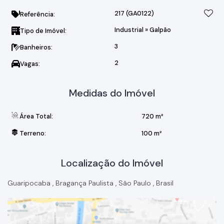
217
(GA0122)
Referência:
Industrial
»
Galpão
Tipo de Imóvel:
3
Banheiros:
2
Vagas:
Medidas do Imóvel
Área Total:
720 m²
Terreno:
100 m²
Localização do Imóvel
Guaripocaba
,
Bragança Paulista
,
São Paulo
,
Brasil