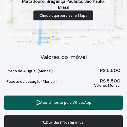
Matadouro
,
Bragança Paulista
,
São Paulo
,
Brasil
Clique aqui para ver o
Mapa
Valores do Imóvel
R$
5.500
Preço de Aluguel (Mensal)
R$
5.500
Pacote de Locação (Mensal)
Valores Mensal
Atendimento pelo
WhatsApp
Dúvidas? Nós ligamos!